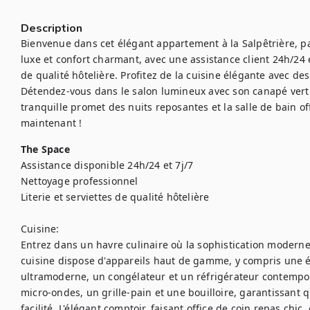
Description
Bienvenue dans cet élégant appartement à la Salpêtrière, par
luxe et confort charmant, avec une assistance client 24h/24 et 
de qualité hôtelière. Profitez de la cuisine élégante avec de
Détendez-vous dans le salon lumineux avec son canapé vert
tranquille promet des nuits reposantes et la salle de bain of
maintenant !
The Space
Assistance disponible 24h/24 et 7j/7

Nettoyage professionnel

Literie et serviettes de qualité hôtelière

Cuisine:

Entrez dans un havre culinaire où la sophistication moderne 
cuisine dispose d'appareils haut de gamme, y compris une é
ultramoderne, un congélateur et un réfrigérateur contempo
micro-ondes, un grille-pain et une bouilloire, garantissant 
facilité. L'élégant comptoir, faisant office de coin repas chic,