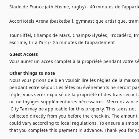
Stade de France (athlétisme, rugby) - 40 minutes de l'appart
AccorHotels Arena (basketball, gymnastique artistique, tram
Tour Eiffel, Champs de Mars, Champs-Elysées, Trocadéro, Inva
escrime, tir à l'arc) - 25 minutes de l'appartement
Guest Access
Vous aurez un accès complet à la propriété pendant votre séj
Other things to note
Nous vous prions de bien vouloir lire les règles de la maison
pendant votre séjour. Les fêtes ou événements ne seront pas t
règle, vous serez expulsé de la propriété et des frais sero
ou nettoyages supplémentaires nécessaires. Merci d'avance p
 City Tax may be applicable for this property. This tax is not included in the booking price and will be 
collected directly from you before the check-in. The amount i
could vary according to local regulations. To ensure a smoot
that you complete this payment in advance. Thank you for 