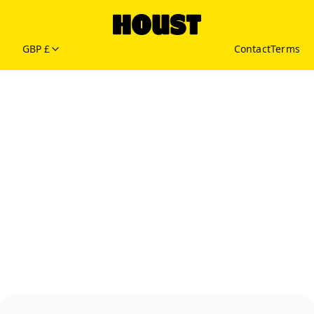
GBP £
Contact
Terms