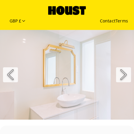
GBP £
Contact
Terms